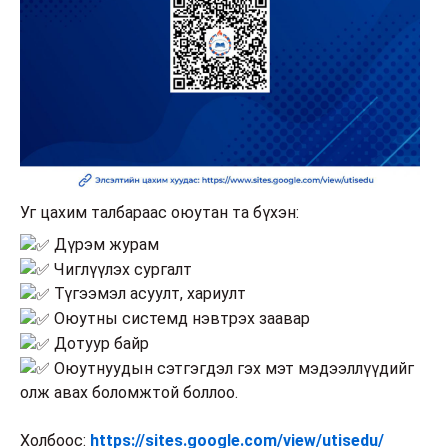
Уг цахим талбараас оюутан та бүхэн:
Дүрэм журам
Чиглүүлэх сургалт
Түгээмэл асуулт, хариулт
Оюутны системд нэвтрэх заавар
Дотуур байр
Оюутнуудын сэтгэгдэл гэх мэт мэдээллүүдийг
олж авах боломжтой боллоо.
Холбоос:
https://sites.google.com/view/utisedu/