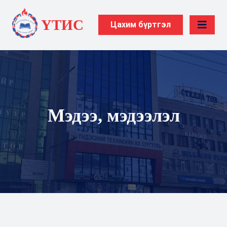
ҮТИС
Цахим бүртгэл
Мэдээ, мэдээлэл