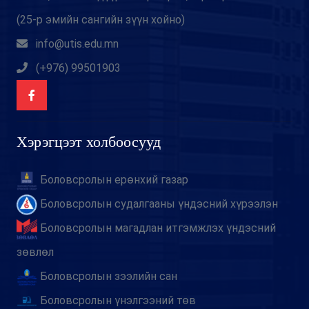
(25-р эмийн сангийн зүүн хойно)
info@utis.edu.mn
(+976) 99501903
Хэрэгцээт холбоосууд
Боловсролын ерөнхий газар
Боловсролын судалгааны үндэсний хүрээлэн
Боловсролын магадлан итгэмжлэх үндэсний
зөвлөл
Боловсролын зээлийн сан
Боловсролын үнэлгээний төв