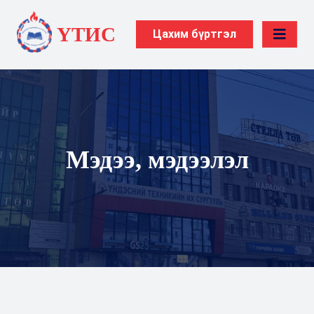
ҮТИС
Цахим бүртгэл
Мэдээ, мэдээлэл