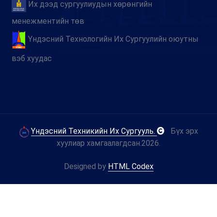
Их дээд сургуулиудын хөрөнгийн
менежментийн төв
Үндэсний Технологийн Их Сургуулийн оюутны
вэб хуудас
Үндэсний Техникийн Их Сургууль.
Бүх эрх
хуулиар хамгаалагдсан.
2026.
Designed by
HTML Codex