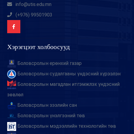
info@utis.edu.mn
(+976) 99501903
Хэрэгцээт холбоосууд
Боловсролын ерөнхий газар
Боловсролын судалгааны үндэсний хүрээлэн
Боловсролын магадлан итгэмжлэх үндэсний
зөвлөл
Боловсролын зээлийн сан
Боловсролын үнэлгээний төв
Боловсролын мэдээллийн технологийн төв