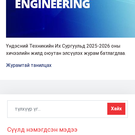
Үндэсний Техникийн Их Сургуульд 2025-2026 оны
хичээлийн жилд оюутан элсүүлэх журам батлагдлаа.
Журамтай танилцах
Хайх
Сүүлд нэмэгдсэн мэдээ